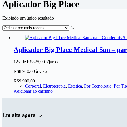
Aplicador Big Place
Exibindo um único resultado
Aplicador Big Place Medical San – pa
12x de
R$
825,00
s/juros
R$
8.910,00
à vista
R$
9.900,00
Corporal
,
Eletroterapia
,
Estética
,
Por Tecnologia
,
Por Ti
Adicionar ao carrinho
Em alta agora