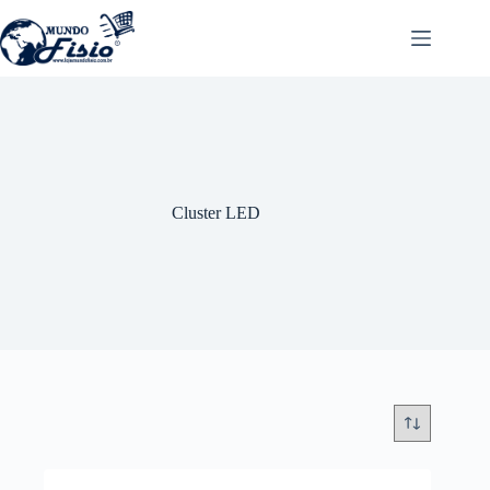
Pular
para
o
conteúdo
Cluster LED