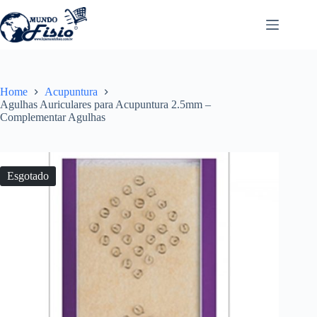
Pular
para
o
conteúdo
Home
Acupuntura
Agulhas Auriculares para Acupuntura 2.5mm –
Complementar Agulhas
Esgotado