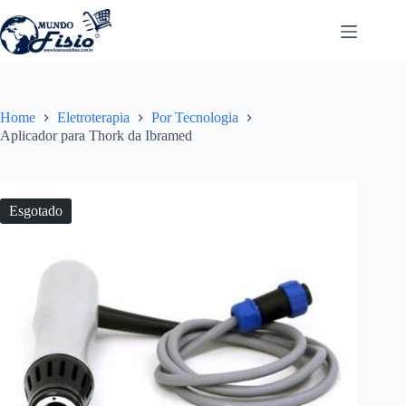
Pular
para
o
conteúdo
Home
Eletroterapia
Por Tecnologia
Aplicador para Thork da Ibramed
Esgotado