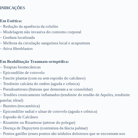
INDICAÇÕES
Em Estética:
– Redução da aparência da celulite
– Modelagem não invasiva do contorno corporal
– Gordura localizada
– Melhora da circulação sanguínea local e acupuntura
– Ativa fibroblastos
Em Reabilitação Traumato-ortopédica:
– Terapias biomecânicas
– Epicondilite de cotovelo
– Fascite plantar (com ou sem esporão do calcâneo)
– Tendinite calcária do ombro (aguda e crônica)
– Pseudoartroses (fraturas que demoram a se consolidar)
– Tendões cronicamente inflamados (tendinite do tendão de Aquiles, tendinite
patelar, tibial)
– Bursites (trocantérica)
– Epicondilite radial e ulnar de cotovelo (aguda e crônica)
– Esporão de Calcâneo
– Rizartrite ou Rizartrose (artrose do polegar)
– Doença de Dupuytren (contratura da fáscia palmar)
– Pontos gatilho (esses pontos são nódulos dolorosos que se encontram nos