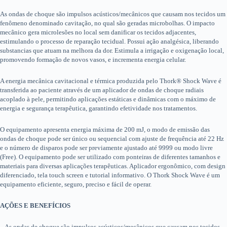
As ondas de choque são impulsos acústicos/mecânicos que causam nos tecidos um
fenômeno denominado cavitação, no qual são geradas microbolhas. O impacto
mecânico gera microlesões no local sem danificar os tecidos adjacentes,
estimulando o processo de reparação tecidual. Possui ação analgésica, liberando
substancias que atuam na melhora da dor. Estimula a irrigação e oxigenação local,
promovendo formação de novos vasos, e incrementa energia celular.
A energia mecânica cavitacional e térmica produzida pelo Thork® Shock Wave é
transferida ao paciente através de um aplicador de ondas de choque radiais
acoplado à pele, permitindo aplicações estáticas e dinâmicas com o máximo de
energia e segurança terapêutica, garantindo efetividade nos tratamentos.
O equipamento apresenta energia máxima de 200 mJ, o modo de emissão das
ondas de choque pode ser único ou sequencial com ajuste de frequência até 22 Hz
e o número de disparos pode ser previamente ajustado até 9999 ou modo livre
(Free). O equipamento pode ser utilizado com ponteiras de diferentes tamanhos e
materiais para diversas aplicações terapêuticas. Aplicador ergonômico, com design
diferenciado, tela touch screen e tutorial informativo. O Thork Shock Wave é um
equipamento eficiente, seguro, preciso e fácil de operar.
AÇÕES E BENEFÍCIOS
– As ondas de choque são impulsos acústicos/mecânicos que causam nos tecidos