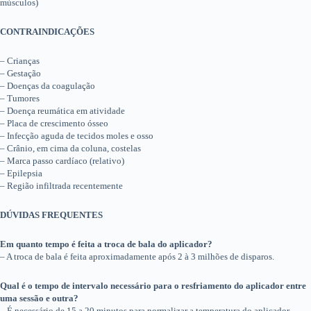
músculos)
CONTRAINDICAÇÕES
– Crianças
– Gestação
– Doenças da coagulação
– Tumores
– Doença reumática em atividade
– Placa de crescimento ósseo
– Infecção aguda de tecidos moles e osso
– Crânio, em cima da coluna, costelas
– Marca passo cardíaco (relativo)
– Epilepsia
– Região infiltrada recentemente
DÚVIDAS FREQUENTES
Em quanto tempo é feita a troca de bala do aplicador?
– A troca de bala é feita aproximadamente após 2 à 3 milhões de disparos.
Qual é o tempo de intervalo necessário para o resfriamento do aplicador entre
uma sessão e outra?
– É necessário de 15 a 20 minutos para normalizar a temperatura do aplicador.