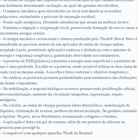
um fenômeno denominado cavitação, no qual são geradas microbolhas;
– O impacto mecânico gera microlesões no local sem danificar os tecidos
adjacentes, estimulando o processo de reparação tecidual;
– Possui ação analgésica, liberando substâncias que atuam na melhora da dor;
– Estimula a irrigação e oxigenação local, promovendo formação de novos vasos, e
incrementa energia celular;
– A energia mecânica cavitacional e térmica produzida pelo Thork® Shock Wave é
transferida ao paciente através de um aplicador de ondas de choque radiais
acoplado à pele, permitindo aplicações estáticas e dinâmicas com o máximo de
energia e segurança terapêutica, garantindo efetividade nos tratamentos;
– A ponteira de PAD (plástico) concentra a energia mais superficial e a ponteira de
aço é mais profunda. Escolhe-se a ponteira, sendo possível utilizar as duas (uma de
cada vez) na mesma sessão. A escolha é feita conforme o objetivo terapêutico;
– Na estética, as ponteiras possuem profundidades para tratamentos das disfunções
da derme e hipoderme;
– Na reabilitação, a resposta biológica acontece promovendo proliferação celular,
neovascularização, aumento da circulação sanguínea, regeneração, reparo,
analgesia;
– Na celulite, as ondas de choque possuem efeito fibrinolítico, mobilização de
líquidos, eliminação de toxinas, melhora da microcirculação. Na gordura, estimula
a lipólise. Na pele, ativa fibroblastos, estimulando colágeno e elastina;
– A aplicação é feita com gel de contato, além de um protetor de silicone na
ponteira para protegê-la.
– Compativel com qualquer aparelho Thork da Ibramed.