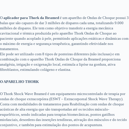
O
aplicador para Thork da Ibramed
é um aparelho de Ondas de Choque possui 3
balas que são capazes de dar 3 milhões de disparos cada uma, totalizando 9.000
milhões de disparos. Ele tem como objetivo transferir a energia mecânica
cavitacional e térmica produzida pelo aparelho Thork Ondas de Choque ao
paciente quando acoplado à pele, permitindo aplicações estáticas e dinâmicas com
o máximo de energia e segurança terapêutica, garantindo efetividade nos
tratamentos.
Ele pode ser utilizado com 8 tipos de ponteiras diferentes (não inclusas) e em
combinação com o aparelho Thork Ondas de Choque da Ibramed proporciona
analgésia, irrigação e oxigenação local, estimula a lipóse na gordura, ativa
fibroblastos, estimulando colágeno e elastina.
O APARELHO THORK
O Thork Shock Wave Ibramed é um equipamento microcontrolado de terapia por
ondas de choque extracorpórea (ESWT – Extracorporeal Shock Wave Therapy).
Conta com modalidades de tratamentos para Reabilitação com ondas de choque
acústicas de alta energia que são transportadas até os tecidos músculo-
esqueléticos, sendo indicadas para terapias biomecânicas, pontos gatilhos
miofasciais, desordens das inserções tendíneas, ativação dos músculos e do tecido
conjuntivo, e também para estimulação dos pontos de acupuntura.