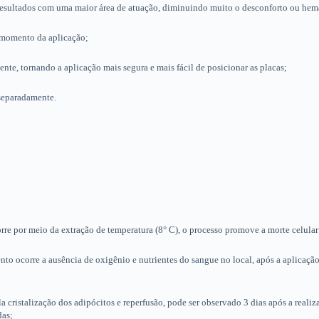
s resultados com uma maior área de atuação, diminuindo muito o desconforto ou he
 momento da aplicação;
e, tornando a aplicação mais segura e mais fácil de posicionar as placas;
separadamente.
rre por meio da extração de temperatura (8° C), o processo promove a morte celular
to ocorre a ausência de oxigênio e nutrientes do sangue no local, após a aplicaç
cristalização dos adipócitos e reperfusão, pode ser observado 3 dias após a realiza
das;