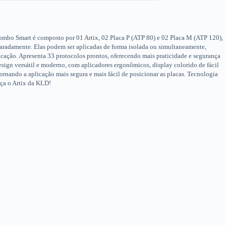
Combo Smart é composto por 01 Artix, 02 Placa P (ATP 80) e 02 Placa M (ATP 120),
paradamente. Elas podem ser aplicadas de forma isolada ou simultaneamente,
icação. Apresenta 33 protocolos prontos, oferecendo mais praticidade e segurança
esign versátil e moderno, com aplicadores ergonômicos, display colorido de fácil
rnando a aplicação mais segura e mais fácil de posicionar as placas. Tecnologia
ça o Artix da KLD!