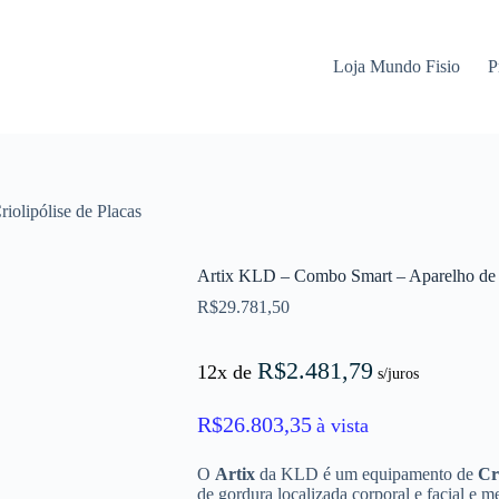
Loja Mundo Fisio
P
olipólise de Placas
Artix KLD – Combo Smart – Aparelho de C
R$
29.781,50
R$
2.481,79
12x de
s/juros
R$
26.803,35
à vista
O
Artix
da KLD é um equipamento de
Cr
de gordura localizada corporal e facial e