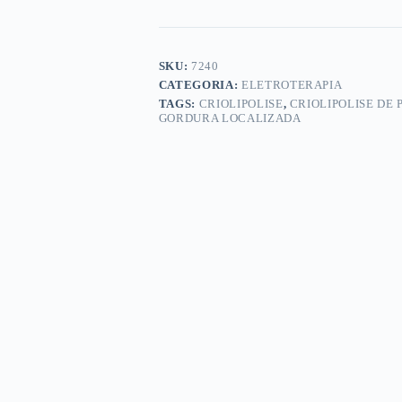
Smart
-
Aparelho
de
SKU:
7240
Criolipólise
CATEGORIA:
ELETROTERAPIA
de
TAGS:
CRIOLIPOLISE
,
CRIOLIPOLISE DE
Placas
GORDURA LOCALIZADA
quantidade