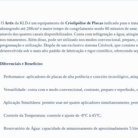
O
Artix
da KLD é um equipamento de
Criolipólise de Placas
indicado para o trat
abrangendo até 288cm² e maior tempo de congelamento sendo 80 minutos de uma ter
através dos quatros canais disponibilizados. Conta com refrigeração a água, ating
nos tratamentos. Além disso, pode ser utilizado nos modos convencional, preparo, 
programação e utilização. Dispõe de um exclusivo sistema Criolock, que consiste 
desenvolvida sob o mais alto padrão de fabricação e rigor científico, oferecendo se
Diferenciais e Benefícios
Performance: aplicadores de placas de alta potência e conceito tecnológico, ati
Versatilidade: conta com o modo convencional, contraste, preparo e reperfusão, 
Aplicação Simultânea: permite usar até quatro aplicadores simultaneamente, permi
Controle da Temperatura: controle e ajuste de -8°C à 45°C;
Reservatório de Água: capacidade de armazenamento de aproximadamente 5 litros