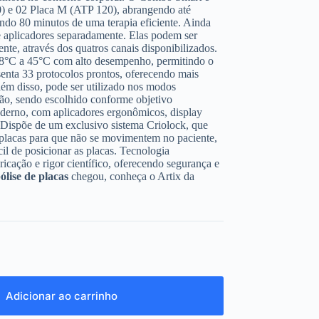
0) e 02 Placa M (ATP 120), abrangendo até
do 80 minutos de uma terapia eficiente. Ainda
e aplicadores separadamente. Elas podem ser
nte, através dos quatros canais disponibilizados.
 -8°C a 45°C com alto desempenho, permitindo o
esenta 33 protocolos prontos, oferecendo mais
lém disso, pode ser utilizado nos modos
são, sendo escolhido conforme objetivo
oderno, com aplicadores ergonômicos, display
. Dispõe de um exclusivo sistema Criolock, que
 placas para que não se movimentem no paciente,
il de posicionar as placas. Tecnologia
icação e rigor científico, oferecendo segurança e
pólise de placas
chegou, conheça o Artix da
Adicionar ao carrinho