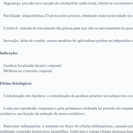
Segurança: por não ter a sucção da criolipólise tradicional, obtém-se excelente
Facilidade: disponibiliza 33 protocolos prontos, ofertando maior praticidade no
Criolock: sistema de travamento das placas para que não se movimentem no pacient
Inovação: além do combo, outros modelos de aplicadores podem ser adquiridos 
Indicações
Gordura localizada facial e corporal;
Melhora no contorno corporal.
Efeitos fisiológicos
Cristalização dos lipídeos: a cristalização da gordura presente nos adipócitos oco
Lesão por reperfusão: enquanto a pele permanece resfriada no período do tratamen
oxidativo, em função da indução do stress oxidativo;
Paniculite inflamatória: o aumento no fluxo de células inflamatórias, causado pela 
infiltrado contendo histiócitos, neutrófilos, linfócitos e outras células mononuclea