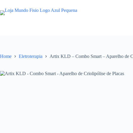
Pular
para
o
conteúdo
Home
Eletroterapia
Artix KLD – Combo Smart – Aparelho de Cri