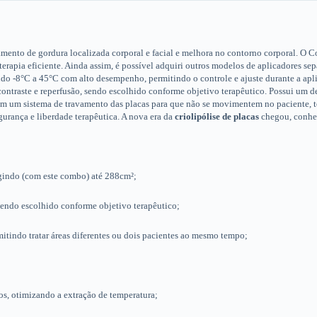
amento de gordura localizada corporal e facial e melhora no contorno corporal. O 
apia eficiente. Ainda assim, é possível adquiri outros modelos de aplicadores se
indo -8°C a 45°C com alto desempenho, permitindo o controle e ajuste durante a apl
contraste e reperfusão, sendo escolhido conforme objetivo terapêutico. Possui um d
em um sistema de travamento das placas para que não se movimentem no paciente, to
gurança e liberdade terapêutica. A nova era da
criolipólise de placas
chegou, conhe
ngindo (com este combo) até 288cm²;
sendo escolhido conforme objetivo terapêutico;
tindo tratar áreas diferentes ou dois pacientes ao mesmo tempo;
, otimizando a extração de temperatura;