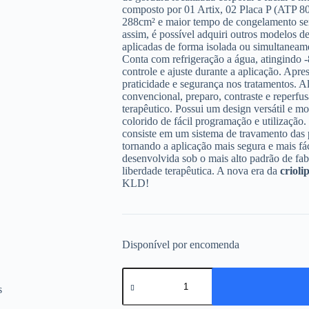
composto por 01 Artix, 02 Placa P (ATP 8
288cm² e maior tempo de congelamento sen
assim, é possível adquiri outros modelos d
aplicadas de forma isolada ou simultaneame
Conta com refrigeração a água, atingindo
controle e ajuste durante a aplicação. Apr
praticidade e segurança nos tratamentos. A
convencional, preparo, contraste e reperfu
terapêutico. Possui um design versátil e m
colorido de fácil programação e utilização
consiste em um sistema de travamento das
tornando a aplicação mais segura e mais fác
desenvolvida sob o mais alto padrão de fabr
liberdade terapêutica. A nova era da
crioli
KLD!
Disponível por encomenda
Artix
KLD
-
Combo