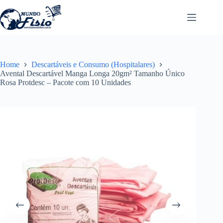
Pular
para
o
conteúdo
Home
Descartáveis e Consumo (Hospitalares)
Avental Descartável Manga Longa 20gm² Tamanho Único
Rosa Protdesc – Pacote com 10 Unidades