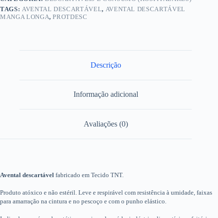
Protdesc
-
TAGS:
AVENTAL DESCARTÁVEL
,
AVENTAL DESCARTÁVEL
Pacote
MANGA LONGA
,
PROTDESC
com
10
Unidades
quantidade
Descrição
Informação adicional
Avaliações (0)
Avental descartável
fabricado em Tecido TNT.
Produto atóxico e não estéril. Leve e respirável com resistência à umidade, faixas
para amarração na cintura e no pescoço e com o punho elástico.