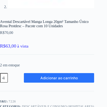
Avental Descartável Manga Longa 20gm² Tamanho Único
Rosa Protdesc – Pacote com 10 Unidades
R$
70,00
R$
63,00
à vista
2 em estoque
Avental
Adicionar ao carrinho
Descartável
Manga
Longa
20gm²
Tamanho
Único
SKU:
7226
Rosa
CATEGORIA:
DESCARTÁVEIS E CONSUMO (HOSPITALARES)