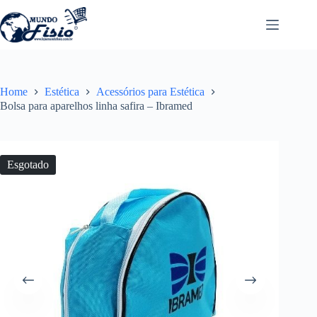
Pular
para
o
conteúdo
Home
Estética
Acessórios para Estética
Bolsa para aparelhos linha safira – Ibramed
Esgotado