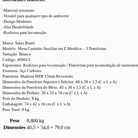
-Material resistente
-Versátil para qualquer tipo de ambiente
-Design Moderno
-Alta Durabilidade
-Rodízios para locomoção
Marca: Salus Brasil
Modelo: Mesa Carrinho Auxiliar em Z Metálica – 3 Prateleiras
Variação: Branco
Código: 400013
Ergonomia: Rodízios para locomoção / Prateleiras para acomodação de instrumentos 
Estrutura: Aço Carbono
Prateleira: Madeira MDF 15mm Revestido
Dimensões da Prateleira Superior e Inferior: 49 x 39 x 1,5 (C x L x A)
Dimensões da Prateleira do Meio: 45 x 30 x 1,5 (C x L x A)
Dimensões do Profuto: 39 x 53 x 78 cm (C x L x A)
Peso do Produto: 8 kg
Embalagem: 74 x 42 x 16 cm (C x L x A)
Peso Total: 9 kg
Peso
8,800 kg
Dimensões
40,5 × 54,0 × 79,0 cm