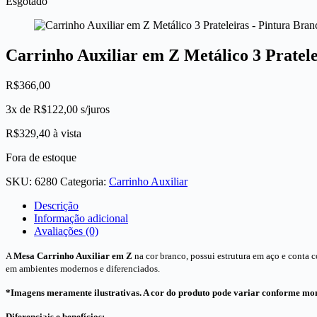
Esgotado
Carrinho Auxiliar em Z Metálico 3 Pratele
R$
366,00
3x de
R$
122,00
s/juros
R$
329,40
à vista
Fora de estoque
SKU:
6280
Categoria:
Carrinho Auxiliar
Descrição
Informação adicional
Avaliações (0)
A
Mesa Carrinho Auxiliar em Z
na cor branco, possui estrutura em aço e conta 
em ambientes modernos e diferenciados.
*Imagens meramente ilustrativas. A cor do produto pode variar conforme mo
Diferenciais e benefícios: