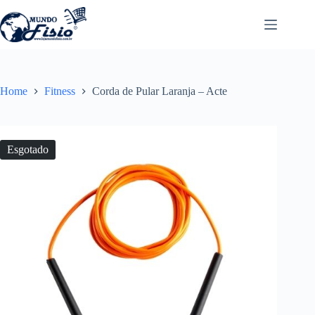
Pular
para
o
conteúdo
Home
Fitness
Corda de Pular Laranja – Acte
Esgotado