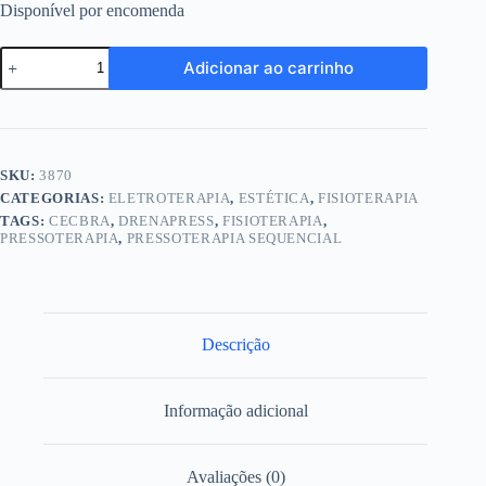
Disponível por encomenda
Drenapress
Adicionar ao carrinho
Cecbra
-
Aparelho
de
Pressoterapia
Sequencial
SKU:
3870
quantidade
CATEGORIAS:
ELETROTERAPIA
,
ESTÉTICA
,
FISIOTERAPIA
TAGS:
CECBRA
,
DRENAPRESS
,
FISIOTERAPIA
,
PRESSOTERAPIA
,
PRESSOTERAPIA SEQUENCIAL
Descrição
Informação adicional
Avaliações (0)