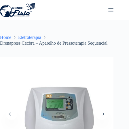
Pular
para
o
conteúdo
Home
Eletroterapia
Drenapress Cecbra – Aparelho de Pressoterapia Sequencial