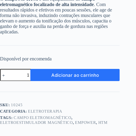
eletromagnético
focalizado
de alta intensidade
. Com
resultados rápidos e efetivos em poucas sessões, ele age de
forma não invasiva, induzindo contrações musculares que
elevam o aumento da tonificação dos músculos, capacita o
ganho de força e auxilia na perda de gordura nas regiões
aplicadas.
Disponível por encomenda
Empower
Adicionar ao carrinho
HTM
-
Eletroestimulador
Magnético
quantidade
SKU:
10245
CATEGORIA:
ELETROTERAPIA
TAGS:
CAMPO ELETROMAGNÉTICO
,
ELETROESTIMULADOR MAGNÉTICO
,
EMPOWER
,
HTM