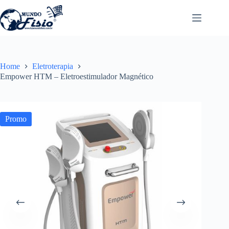
Pular
para
o
conteúdo
Home
Eletroterapia
Empower HTM – Eletroestimulador Magnético
Promo