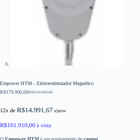
Empower HTM – Eletroestimulador Magnético
R$
179.900,00
R$
219.900,00
O
O
preço
preço
original
atual
R$
14.991,67
12x de
s/juros
era:
é:
R$219.900,00.
R$179.900,00.
R$
161.910,00
à vista
O
Empower HTM
é um equipamento de
campo