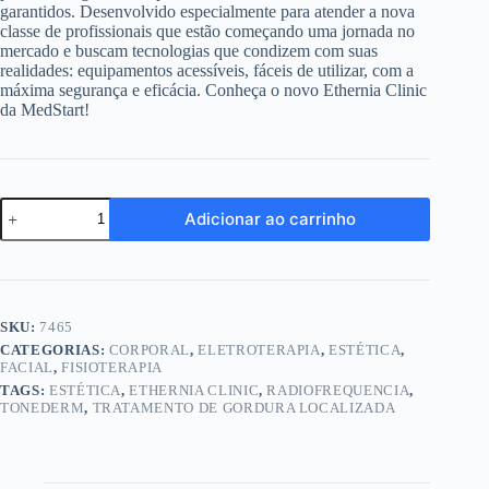
garantidos. Desenvolvido especialmente para atender a nova
classe de profissionais que estão começando uma jornada no
mercado e buscam tecnologias que condizem com suas
realidades: equipamentos acessíveis, fáceis de utilizar, com a
máxima segurança e eficácia. Conheça o novo Ethernia Clinic
da MedStart!
Ethernia
Adicionar ao carrinho
Clinic
-
Aparelho
de
Radiofrequência
-
SKU:
7465
MedStart
CATEGORIAS:
CORPORAL
,
ELETROTERAPIA
,
ESTÉTICA
,
quantidade
FACIAL
,
FISIOTERAPIA
TAGS:
ESTÉTICA
,
ETHERNIA CLINIC
,
RADIOFREQUENCIA
,
TONEDERM
,
TRATAMENTO DE GORDURA LOCALIZADA