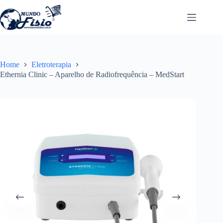
Pular
para
o
conteúdo
Home
Eletroterapia
Ethernia Clinic – Aparelho de Radiofrequência – MedStart