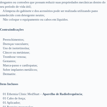
desgastes ou corrosões que possam reduzir suas propriedades mecânicas dentro do
seu período de vida útil;
A limpeza do gabinete e dos acessórios pode ser realizada utilizando pano
umedecido com detergente neutro;
Não coloque o equipamento ou cabos em líquidos.
Contraindicações
Preenchimentos;
Doenças vasculares;
Uso de isotretinoína;
Câncer ou metástase;
Trombose venosa;
Gestantes;
Marca-passo e cardiopatas;
Sobre implantes metálicos;
Dermatite.
Itens Inclusos
01 Ethernia Clinic MedStart –
Aparelho de Radiofrequência
;
01 Cabo de força;
01 Aplicador;
01 Ponteira monopolar;