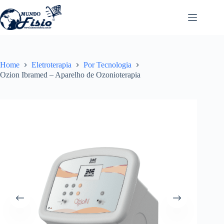
Pular
para
o
conteúdo
Home
Eletroterapia
Por Tecnologia
Ozion Ibramed – Aparelho de Ozonioterapia