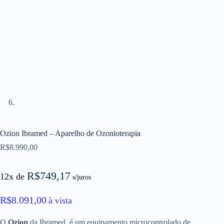
Ozion Ibramed – Aparelho de Ozonioterapia
R$
8.990,00
R$
749,17
12x de
s/juros
R$
8.091,00
à vista
O
Ozion
da Ibramed, é um equipamento microcontrolado de