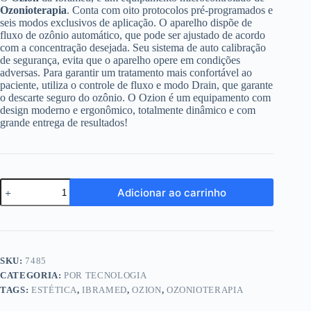
Ozonioterapia
. Conta com oito protocolos pré-programados e
seis modos exclusivos de aplicação. O aparelho dispõe de
fluxo de ozônio automático, que pode ser ajustado de acordo
com a concentração desejada. Seu sistema de auto calibração
de segurança, evita que o aparelho opere em condições
adversas. Para garantir um tratamento mais confortável ao
paciente, utiliza o controle de fluxo e modo Drain, que garante
o descarte seguro do ozônio. O Ozion é um equipamento com
design moderno e ergonômico, totalmente dinâmico e com
grande entrega de resultados!
Ozion
Adicionar ao carrinho
Ibramed
-
Aparelho
de
Ozonioterapia
quantidade
SKU:
7485
CATEGORIA:
POR TECNOLOGIA
TAGS:
ESTÉTICA
,
IBRAMED
,
OZION
,
OZONIOTERAPIA