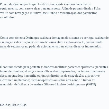
Possui design compacto que facilita o transporte e armazenamento do
equipamento, com case e alças para transporte. Além de possuir display Polar
White com navegação intuitiva, facilitando a visualização dos parâmetros
escolhidos.
Conta com sistema Drain, que realiza a drenagem do sistema ou seringa, realizando
a remoção e destruição de ozônio de forma ativa e automática. E, possui ainda
trava de segurança no pedal de acionamento para evitar disparos indesejados.
É contraindicado para gestantes; diabetes mellitus; pacientes epiléticos; pacientes
imunodeprimidos; doenças metabólicas descompensadas; pacientes hipertensos
descompensados; hemofilia ou outros distúrbios de coagulação; dispositivo
eletrônico implantado; áreas neoplásicas ou sobre áreas onde o tumor foi
removido; deficiência de enzima Glicose 6 fosfato desidrogenase (G6PD).
DADOS TÉCNICOS