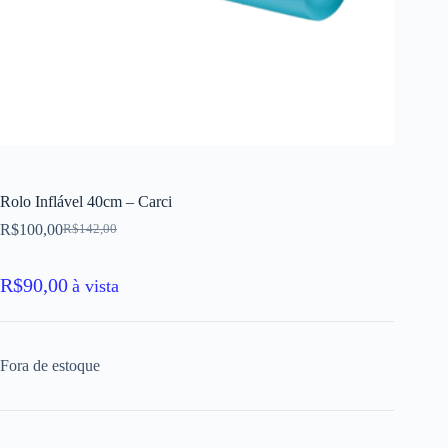
Rolo Inflável 40cm – Carci
R$
100,00
R$
142,00
O
O
preço
preço
original
atual
R$
90,00
à vista
era:
é:
R$142,00.
R$100,00.
Fora de estoque