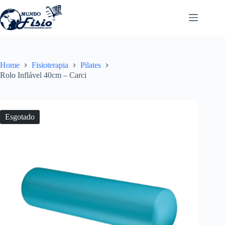
Pular
para
o
conteúdo
Home
Fisioterapia
Pilates
Rolo Inflável 40cm – Carci
Esgotado