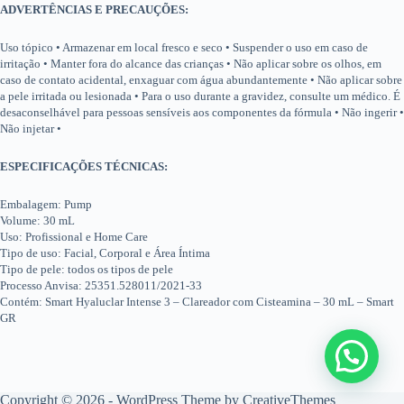
ADVERTÊNCIAS E PRECAUÇÕES:
Uso tópico • Armazenar em local fresco e seco • Suspender o uso em caso de
irritação • Manter fora do alcance das crianças • Não aplicar sobre os olhos, em
caso de contato acidental, enxaguar com água abundantemente • Não aplicar sobre
a pele irritada ou lesionada • Para o uso durante a gravidez, consulte um médico. É
desaconselhável para pessoas sensíveis aos componentes da fórmula • Não ingerir •
Não injetar •
ESPECIFICAÇÕES TÉCNICAS:
Embalagem: Pump
Volume: 30 mL
Uso: Profissional e Home Care
Tipo de uso: Facial, Corporal e Área Íntima
Tipo de pele: todos os tipos de pele
Processo Anvisa: 25351.528011/2021-33
Contém: Smart Hyaluclar Intense 3 – Clareador com Cisteamina – 30 mL – Smart
GR
Copyright © 2026 - WordPress Theme by
CreativeThemes