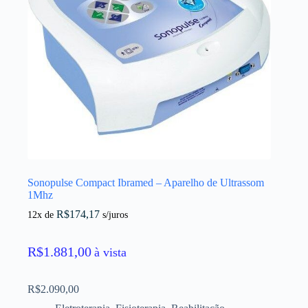
Sonopulse Compact Ibramed – Aparelho de Ultrassom
1Mhz
R$
174,17
12x de
s/juros
R$
1.881,00
à vista
R$
2.090,00