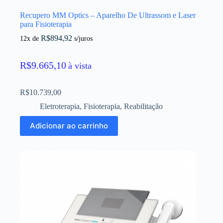
Recupero MM Optics – Aparelho De Ultrassom e Laser
para Fisioterapia
R$
894,92
12x de
s/juros
R$
9.665,10
à vista
R$
10.739,00
Eletroterapia
,
Fisioterapia
,
Reabilitação
Adicionar ao carrinho