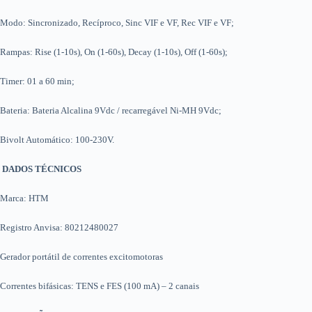
Modo: Sincronizado, Recíproco, Sinc VIF e VF, Rec VIF e VF;
Rampas: Rise (1-10s), On (1-60s), Decay (1-10s), Off (1-60s);
Timer: 01 a 60 min;
Bateria: Bateria Alcalina 9Vdc / recarregável Ni-MH 9Vdc;
Bivolt Automático: 100-230V.
DADOS TÉCNICOS
Marca: HTM
Registro Anvisa: 80212480027
Gerador portátil de correntes excitomotoras
Correntes bifásicas: TENS e FES (100 mA) – 2 canais