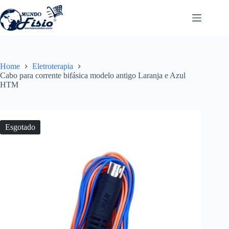
Pular
para
o
conteúdo
Home
Eletroterapia
Cabo para corrente bifásica modelo antigo Laranja e Azul
HTM
Esgotado