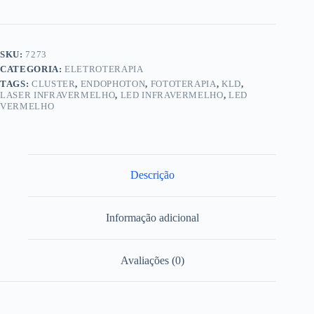
LED
Vermelho
658nm
+
SKU:
7273
LED
CATEGORIA:
ELETROTERAPIA
Infravermelho
858nm
TAGS:
CLUSTER
,
ENDOPHOTON
,
FOTOTERAPIA
,
KLD
,
+
LASER INFRAVERMELHO
,
LED INFRAVERMELHO
,
LED
VERMELHO
Laser
Infravermelho
904nm
-
para
Endophoton
Descrição
quantidade
Informação adicional
Avaliações (0)