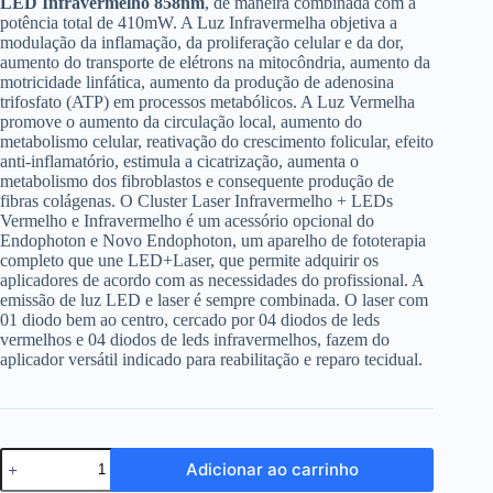
LED Infravermelho 858nm
, de maneira combinada com a
potência total de 410mW. A Luz Infravermelha objetiva a
modulação da inflamação, da proliferação celular e da dor,
aumento do transporte de elétrons na mitocôndria, aumento da
motricidade linfática, aumento da produção de adenosina
trifosfato (ATP) em processos metabólicos. A Luz Vermelha
promove o aumento da circulação local, aumento do
metabolismo celular, reativação do crescimento folicular, efeito
anti-inflamatório, estimula a cicatrização, aumenta o
metabolismo dos fibroblastos e consequente produção de
fibras colágenas. O Cluster Laser Infravermelho + LEDs
Vermelho e Infravermelho é um acessório opcional do
Endophoton e Novo Endophoton, um aparelho de fototerapia
completo que une LED+Laser, que permite adquirir os
aplicadores de acordo com as necessidades do profissional. A
emissão de luz LED e laser é sempre combinada. O laser com
01 diodo bem ao centro, cercado por 04 diodos de leds
vermelhos e 04 diodos de leds infravermelhos, fazem do
aplicador versátil indicado para reabilitação e reparo tecidual.
Cluster
Adicionar ao carrinho
KLD
-