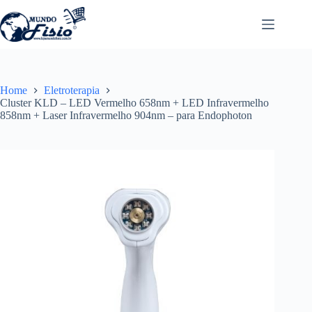
Pular
para
o
conteúdo
Home
Eletroterapia
Cluster KLD – LED Vermelho 658nm + LED Infravermelho
858nm + Laser Infravermelho 904nm – para Endophoton