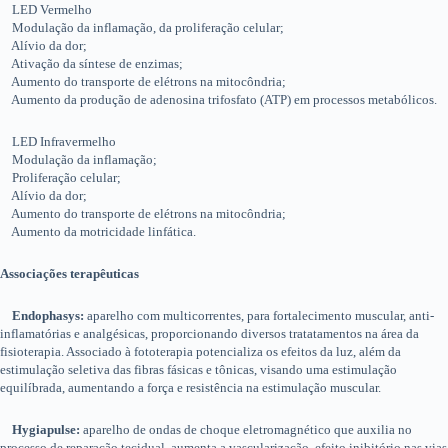
LED Vermelho
Modulação da inflamação, da proliferação celular;
Alívio da dor;
Ativação da síntese de enzimas;
Aumento do transporte de elétrons na mitocôndria;
Aumento da produção de adenosina trifosfato (ATP) em processos metabólicos.
LED Infravermelho
Modulação da inflamação;
Proliferação celular;
Alívio da dor;
Aumento do transporte de elétrons na mitocôndria;
Aumento da motricidade linfática.
Associações terapêuticas
Endophasys:
aparelho com multicorrentes, para fortalecimento muscular, anti-
inflamatórias e analgésicas, proporcionando diversos tratatamentos na área da
fisioterapia. Associado à fototerapia potencializa os efeitos da luz, além da
estimulação seletiva das fibras fásicas e tônicas, visando uma estimulação
equilíbrada, aumentando a força e resistência na estimulação muscular.
Hygiapulse:
aparelho de ondas de choque eletromagnético que auxilia no
processo de reparação tecidual, aumenta a vascularização, efeito inibitório nas vias