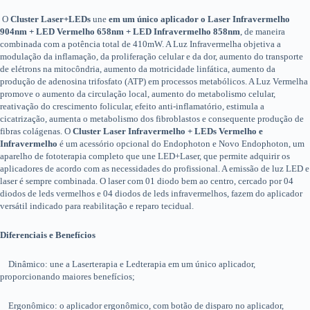
O
Cluster Laser+LEDs
une
em um único aplicador o Laser Infravermelho
904nm + LED Vermelho 658nm + LED Infravermelho 858nm
, de maneira
combinada com a potência total de 410mW. A Luz Infravermelha objetiva a
modulação da inflamação, da proliferação celular e da dor, aumento do transporte
de elétrons na mitocôndria, aumento da motricidade linfática, aumento da
produção de adenosina trifosfato (ATP) em processos metabólicos. A Luz Vermelha
promove o aumento da circulação local, aumento do metabolismo celular,
reativação do crescimento folicular, efeito anti-inflamatório, estimula a
cicatrização, aumenta o metabolismo dos fibroblastos e consequente produção de
fibras colágenas. O
Cluster Laser Infravermelho + LEDs Vermelho e
Infravermelho
é um acessório opcional do Endophoton e Novo Endophoton, um
aparelho de fototerapia completo que une LED+Laser, que permite adquirir os
aplicadores de acordo com as necessidades do profissional. A emissão de luz LED e
laser é sempre combinada. O laser com 01 diodo bem ao centro, cercado por 04
diodos de leds vermelhos e 04 diodos de leds infravermelhos, fazem do aplicador
versátil indicado para reabilitação e reparo tecidual.
Diferenciais e Benefícios
Dinâmico: une a Laserterapia e Ledterapia em um único aplicador,
proporcionando maiores benefícios;
Ergonômico: o aplicador ergonômico, com botão de disparo no aplicador,