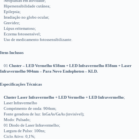
Neoplasias em atividade;
Hipersensibilidade cutânea;
Epilepsia;
Irradiação no globo ocular;
Gravidez;
Lúpus eritematoso;
Eczema fotossensível;
Uso de medicamento fotossensibilizante.
Itens Inclusos
01
Cluster – LED Vermelho 658nm + LED Infravermelho 858nm + Laser
Infravermelho 904nm – Para Novo Endophoton – KLD.
Especificações Técnicas
Cluster Laser Infravermelho + LED Vermelho + LED Infravermelho
;
Laser Infravermelho
Comprimento de onda: 904nm;
Fonte geradora de luz: InGaAs/GaAs (invisível);
Modo: Pulsado;
01 Diodo de Laser Infravermelho;
Largura de Pulso: 100ns;
Ciclo Ativo: 0,1%;