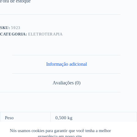
Fora de estoque
SKU:
5923
CATEGORIA:
ELETROTERAPIA
Informação adicional
Avaliações (0)
Peso
0,500 kg
Dimensões
16,0 × 16,0 × 16,0 cm
Nós usamos cookies para garantir que você tenha a melhor
experiência em nosso site.