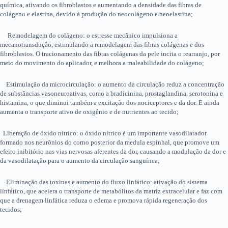
química, ativando os fibroblastos e aumentando a densidade das fibras de
colágeno e elastina, devido à produção do neocolágeno e neoelastina;
Remodelagem do colágeno: o estresse mecânico impulsiona a
mecanotransdução, estimulando a remodelagem das fibras colágenas e dos
fibroblastos. O tracionamento das fibras colágenas da pele incita o rearranjo, por
meio do movimento do aplicador, e melhora a maleabilidade do colágeno;
Estimulação da microcirculação: o aumento da circulação reduz a concentração
de substâncias vasoneuroativas, como a bradicinina, prostaglandina, serotonina e
histamina, o que diminui também a excitação dos nociceptores e da dor. E ainda
aumenta o transporte ativo de oxigênio e de nutrientes ao tecido;
Liberação de óxido nítrico: o óxido nítrico é um importante vasodilatador
formado nos neurônios do corno posterior da medula espinhal, que promove um
efeito inibitório nas vias nervosas aferentes da dor, causando a modulação da dor e
da vasodilatação para o aumento da circulação sanguínea;
Eliminação das toxinas e aumento do fluxo linfático: ativação do sistema
linfático, que acelera o transporte de metabólitos da matriz extracelular e faz com
que a drenagem linfática reduza o edema e promova rápida regeneração dos
tecidos;