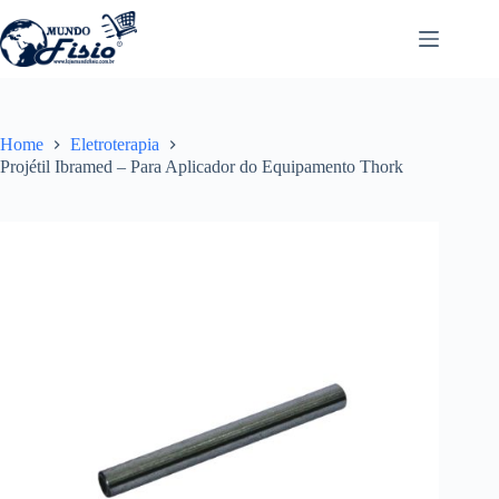
Pular
para
o
conteúdo
Home
Eletroterapia
Projétil Ibramed – Para Aplicador do Equipamento Thork