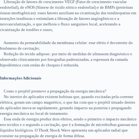
Liberação de fatores de crescimento VEGF (Fator de crescimento vascular
endotelial), de eNOS (Síntese de óxido nítrico endotelial) e de BMPs (proteínas
ósseas morfogênicas): esses fatores auxiliam na cicatrização das tendinopatias em
inserções tendíneas e estimulam a liberação de fatores angiogênicos e a
neovascularização, o que melhora o fluxo sanguíneo local, acelerando a
cicatrização de tendões e ossos;
Aumento da permeabilidade da membrana celular: esse efeito é decorrente do
fenômeno de cavitação;
Redução do tecido adiposo: por meio de medidas de ultrassom diagnóstico e
observado clinicamente por fotografias padronizadas, a espessura da camada
hipodérmica com ondas de choques é reduzida.
Informações Adicionais
Como o projétil promove a propagação da energia mecânica?
No interior do aplicador existem bobinas que, quando excitadas pela corrente
elétrica, geram um campo magnético, o que faz com que o projétil situado dentro
do aplicador mova-se rapidamente, gerando impacto na ponteira e propagando
energia mecânica no local de tratamento.
Essa onda de energia produz dois efeitos, sendo o primeiro o impacto mecânico
nos tecidos e o segundo a cavitação, que é a formação de microbolhas gasosas nos
líquidos biológicos. O Thork Shock Wave apresenta um aplicador radial que
consiste na propagação de energia de forma difusa.