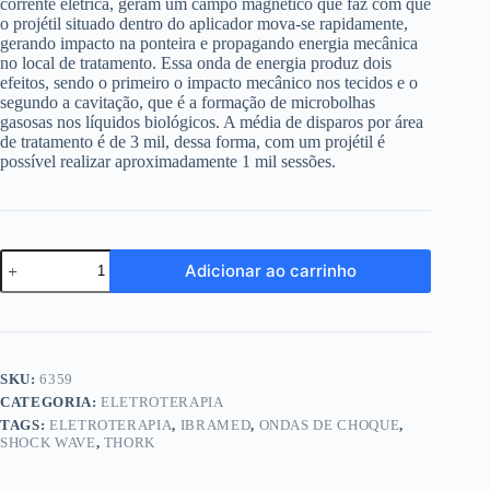
corrente elétrica, geram um campo magnético que faz com que
o projétil situado dentro do aplicador mova-se rapidamente,
gerando impacto na ponteira e propagando energia mecânica
no local de tratamento. Essa onda de energia produz dois
efeitos, sendo o primeiro o impacto mecânico nos tecidos e o
segundo a cavitação, que é a formação de microbolhas
gasosas nos líquidos biológicos. A média de disparos por área
de tratamento é de 3 mil, dessa forma, com um projétil é
possível realizar aproximadamente 1 mil sessões.
Projétil
Adicionar ao carrinho
Ibramed
-
Para
Aplicador
do
Equipamento
SKU:
6359
Thork
CATEGORIA:
ELETROTERAPIA
quantidade
TAGS:
ELETROTERAPIA
,
IBRAMED
,
ONDAS DE CHOQUE
,
SHOCK WAVE
,
THORK