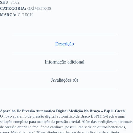
SKU:
7102
CATEGORIA:
OXÍMETROS
MARCA:
G-TECH
Descrição
Informação adicional
Avaliações (0)
Aparelho De Pressão Automático Digital Medição No Braço – Bsp11 Gtech
O novo aparelho de pressão digital automático de Braço BSP11 G-Tech é uma
solução completa para medição da pressão arterial. Além das medições tradicionais
de pressão arterial e frequência cardíaca, possui uma série de outros benefícios,
como: Memória para 120 resultados com hora e data, indicador de arritmia