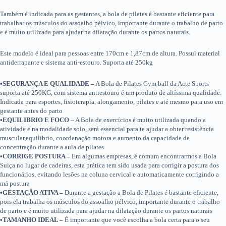
Também é indicada para as gestantes, a bola de pilates é bastante eficiente para
trabalhar os músculos do assoalho pélvico, importante durante o trabalho de parto
e é muito utilizada para ajudar na dilatação durante os partos naturais.
Este modelo é ideal para pessoas entre 170cm e 1,87cm de altura. Possui material
antiderrapante e sistema anti-estouro. Suporta até 250kg
•SEGURANÇA E QUALIDADE –
A Bola de Pilates Gym ball da Acte Sports
suporta até 250KG, com sistema antiestouro é um produto de altíssima qualidade.
Indicada para esportes, fisioterapia, alongamento, pilates e até mesmo para uso em
gestante antes do parto
•EQUILIBRIO E FOCO –
A Bola de exercícios é muito utilizada quando a
atividade é na modalidade solo, será essencial para te ajudar a obter resistência
muscular,equilíbrio, coordenação motora e aumento da capacidade de
concentração durante a aula de pilates
•CORRIGE POSTURA –
Em algumas empresas, é comum encontrarmos a Bola
Suiça no lugar de cadeiras, esta prática tem sido usada para corrigir a postura dos
funcionários, evitando lesões na coluna cervical e automaticamente corrigindo a
má postura
•GESTAÇÃO ATIVA –
Durante a gestação a Bola de Pilates é bastante eficiente,
pois ela trabalha os músculos do assoalho pélvico, importante durante o trabalho
de parto e é muito utilizada para ajudar na dilatação durante os partos naturais
•TAMANHO IDEAL –
É importante que você escolha a bola certa para o seu