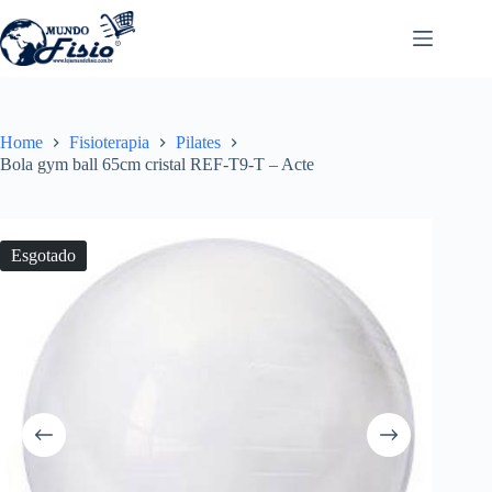
Pular
para
o
conteúdo
Home
Fisioterapia
Pilates
Bola gym ball 65cm cristal REF-T9-T – Acte
Esgotado