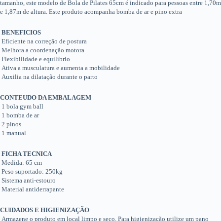
tamanho, este modelo de Bola de Pilates 65cm é indicado para pessoas entre 1,70m
e 1,87m de altura. Este produto acompanha bomba de ar e pino extra
BENEFICIOS
Eficiente na correção de postura
Melhora a coordenação motora
Flexibilidade e equilíbrio
Ativa a musculatura e aumenta a mobilidade
Auxilia na dilatação durante o parto
CONTEUDO DA EMBALAGEM
1 bola gym ball
1 bomba de ar
2 pinos
1 manual
FICHA TECNICA
Medida: 65 cm
Peso suportado: 250kg
Sistema anti-estouro
Material antiderrapante
CUIDADOS E HIGIENIZAÇÃO
Armazene o produto em local limpo e seco. Para higienização utilize um pano