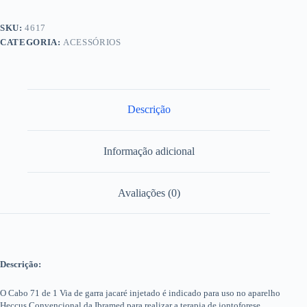
SKU:
4617
CATEGORIA:
ACESSÓRIOS
Descrição
Informação adicional
Avaliações (0)
Descrição:
O Cabo 71 de 1 Via de garra jacaré injetado é indicado para uso no aparelho
Heccus Convencional da Ibramed para realizar a terapia de iontoforese.