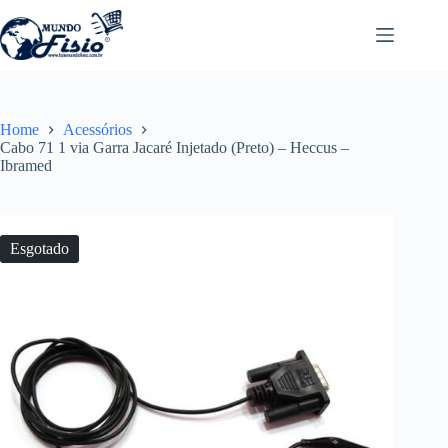
Pular
para
o
conteúdo
Home
Acessórios
Cabo 71 1 via Garra Jacaré Injetado (Preto) – Heccus –
Ibramed
Esgotado