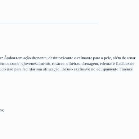
z Âmbar tem ação drenante, desintoxicante e calmante para a pele, além de atuar
mentos como rejuvenescimento, rosácea, olheiras, drenagem, edemas e flacidez de
do isso para facilitar sua utilização. De uso exclusivo no equipamento Fluence
ea;