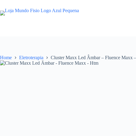
Pular
para
o
conteúdo
Home
Eletroterapia
Cluster Maxx Led Âmbar – Fluence Maxx 