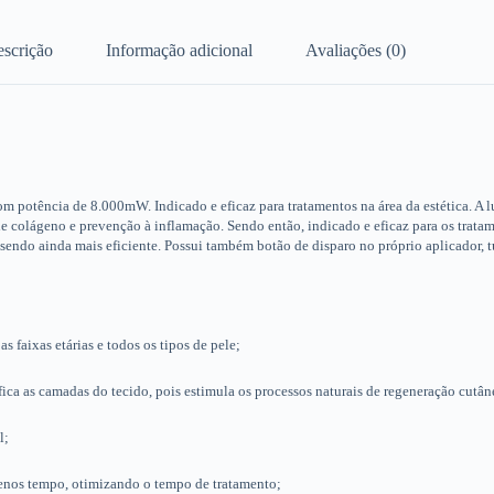
scrição
Informação adicional
Avaliações (0)
otência de 8.000mW. Indicado e eficaz para tratamentos na área da estética. A lu
e colágeno e prevenção à inflamação. Sendo então, indicado e eficaz para os trata
endo ainda mais eficiente. Possui também botão de disparo no próprio aplicador, tu
 faixas etárias e todos os tipos de pele;
ca as camadas do tecido, pois estimula os processos naturais de regeneração cutân
l;
nos tempo, otimizando o tempo de tratamento;