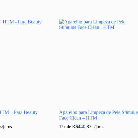
HTM – Para Beauty
Aparelho para Limpeza de Pele Stimulu
Face Clean – HTM
R$
440,83
s/juros
12x de
s/juros