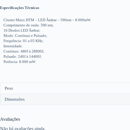
Especificações Técnicas
Cluster Maxx HTM – LED Âmbar – 590nm – 8.000mW.
Comprimento de onda: 590 nm;
16 Diodos LED Âmbar;
Modo: Contínuo e Pulsado;
Frequência: 01 a 05 KHz;
Intensidade:
Contínuo: 480J à 28800J;
Pulsado: 240J à 14400J;
Potência: 8.000 mW.
Peso
Dimensões
Avaliações
Não há avaliações ainda.