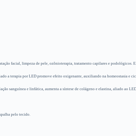
ação facial, limpeza de pele, ozônioterapia, tratamento capilares e podológicos.
do a terapia por LED promove efeito oxigenante, auxiliando na homeostasia e cica
ção sanguínea e linfática, aumenta a síntese de colágeno e elastina, aliado ao LED
palha pelo tecido.