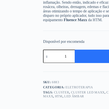
inflamação. Sendo então, indicado e efica
rosácea, olheiras, drenagem, edemas e fla
áreas otimizando o tempo de aplicação e s
disparo no próprio aplicador, tudo isso para
equipamento
Fluence Maxx
da HTM.
Disponível por encomenda
Cluster
Maxx
Led
Âmbar
-
Fluence
Maxx
-
SKU:
6883
Htm
CATEGORIA:
ELETROTERAPIA
quantidade
TAGS:
CLUSTER
,
CLUSTER LED MAXX
,
C
MAXX
,
HTM
,
LED ÂMBAR