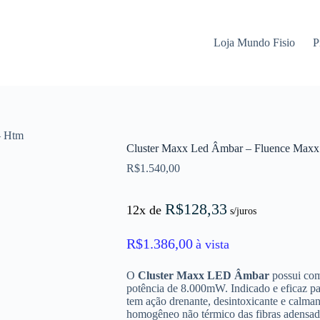
Loja Mundo Fisio
P
– Htm
Cluster Maxx Led Âmbar – Fluence Maxx
R$
1.540,00
R$
128,33
12x de
s/juros
R$
1.386,00
à vista
O
Cluster Maxx LED Âmbar
possui co
potência de 8.000mW. Indicado e eficaz par
tem ação drenante, desintoxicante e calman
homogêneo não térmico das fibras adensada