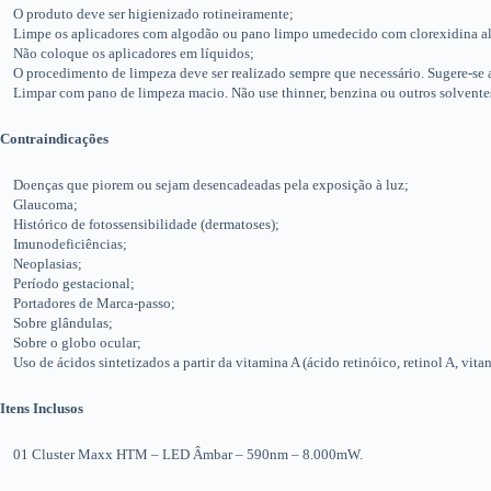
O produto deve ser higienizado rotineiramente;
Limpe os aplicadores com algodão ou pano limpo umedecido com clorexidina alco
Não coloque os aplicadores em líquidos;
O procedimento de limpeza deve ser realizado sempre que necessário. Sugere-se a
Limpar com pano de limpeza macio. Não use thinner, benzina ou outros solventes 
Contraindicações
Doenças que piorem ou sejam desencadeadas pela exposição à luz;
Glaucoma;
Histórico de fotossensibilidade (dermatoses);
Imunodeficiências;
Neoplasias;
Período gestacional;
Portadores de Marca-passo;
Sobre glândulas;
Sobre o globo ocular;
Uso de ácidos sintetizados a partir da vitamina A (ácido retinóico, retinol A, vitanol
Itens Inclusos
01 Cluster Maxx HTM – LED Âmbar – 590nm – 8.000mW.