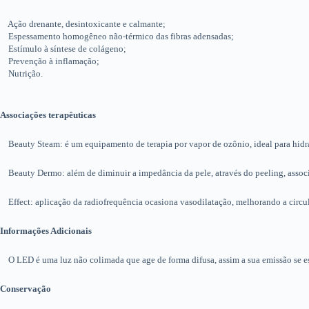
Ação drenante, desintoxicante e calmante;
Espessamento homogêneo não-térmico das fibras adensadas;
Estímulo à síntese de colágeno;
Prevenção à inflamação;
Nutrição.
Associações terapêuticas
Beauty Steam: é um equipamento de terapia por vapor de ozônio, ideal para hidrat
Beauty Dermo: além de diminuir a impedância da pele, através do peeling, associa
Effect: aplicação da radiofrequência ocasiona vasodilatação, melhorando a circula
Informações Adicionais
O LED é uma luz não colimada que age de forma difusa, assim a sua emissão se es
Conservação