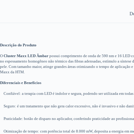
De
Descrição do Produto
O
Cluster Maxx LED Âmbar
possui comprimento de onda de 590 nm e 16 LED com p
no espessamento homogêneo não térmico das fibras adensadas, estímulo a síntese d
pele. Com tamanho maior, atinge grandes áreas otimizando o tempo de aplicação e s
Maxx da HTM.
Diferenciais e Benefícios
Confiável: a terapia com LED é indolor e segura, podendo ser utilizada em todas as
Seguro: é um tratamento que não gera calor excessivo, não é invasivo e não danifi
Praticidade: botão de disparo no aplicador, conferindo praticidade ao profissiona
Otimização de tempo: com potência total de 8.000 mW, deposita a energia em me