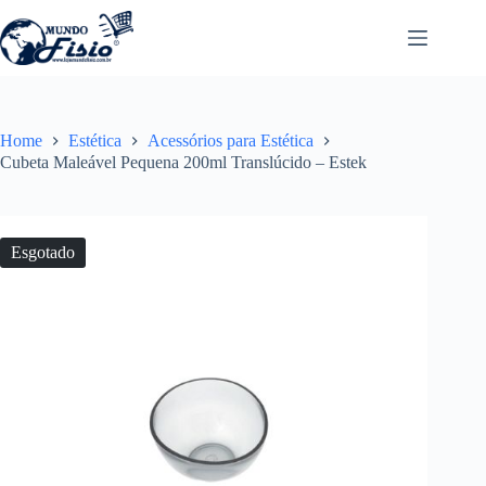
Pular
para
o
conteúdo
Home
Estética
Acessórios para Estética
Cubeta Maleável Pequena 200ml Translúcido – Estek
Esgotado