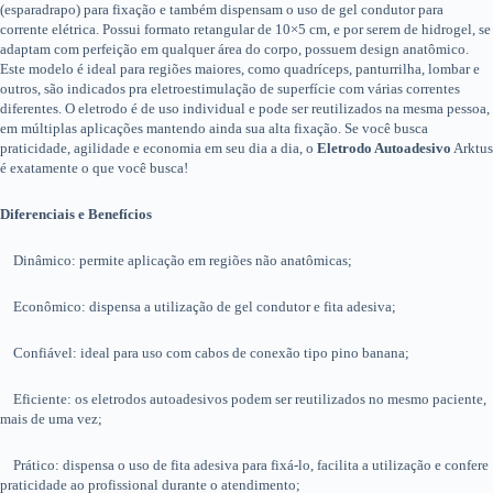
(esparadrapo) para fixação e também dispensam o uso de gel condutor para
corrente elétrica. Possui formato retangular de 10×5 cm, e por serem de hidrogel, se
adaptam com perfeição em qualquer área do corpo, possuem design anatômico.
Este modelo é ideal para regiões maiores, como quadríceps, panturrilha, lombar e
outros, são indicados pra eletroestimulação de superfície com várias correntes
diferentes. O eletrodo é de uso individual e pode ser reutilizados na mesma pessoa,
em múltiplas aplicações mantendo ainda sua alta fixação. Se você busca
praticidade, agilidade e economia em seu dia a dia, o
Eletrodo Autoadesivo
Arktus
é exatamente o que você busca!
Diferenciais e Benefícios
Dinâmico: permite aplicação em regiões não anatômicas;
Econômico: dispensa a utilização de gel condutor e fita adesiva;
Confiável: ideal para uso com cabos de conexão tipo pino banana;
Eficiente: os eletrodos autoadesivos podem ser reutilizados no mesmo paciente,
mais de uma vez;
Prático: dispensa o uso de fita adesiva para fixá-lo, facilita a utilização e confere
praticidade ao profissional durante o atendimento;