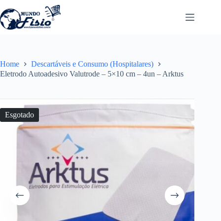
Pular
para
o
conteúdo
Home
Descartáveis e Consumo (Hospitalares)
Eletrodo Autoadesivo Valutrode – 5×10 cm – 4un – Arktus
Esgotado