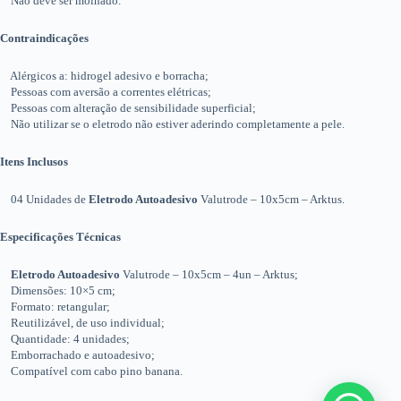
Não deve ser molhado.
Contraindicações
Alérgicos a: hidrogel adesivo e borracha;
Pessoas com aversão a correntes elétricas;
Pessoas com alteração de sensibilidade superficial;
Não utilizar se o eletrodo não estiver aderindo completamente a pele.
Itens Inclusos
04 Unidades de
Eletrodo Autoadesivo
Valutrode – 10x5cm – Arktus.
Especificações Técnicas
Eletrodo Autoadesivo
Valutrode – 10x5cm – 4un – Arktus;
Dimensões: 10×5 cm;
Formato: retangular;
Reutilizável, de uso individual;
Quantidade: 4 unidades;
Emborrachado e autoadesivo;
Compatível com cabo pino banana.