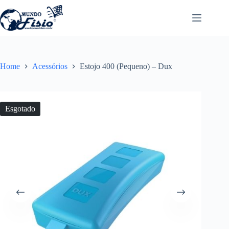
Pular
para
o
conteúdo
Home
Acessórios
Estojo 400 (Pequeno) – Dux
Esgotado