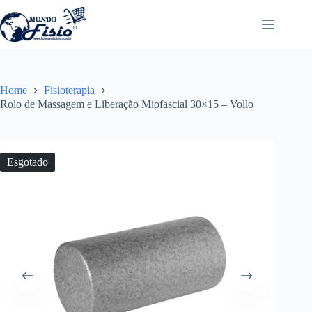
Pular
para
o
conteúdo
Home
Fisioterapia
Rolo de Massagem e Liberação Miofascial 30×15 – Vollo
Esgotado