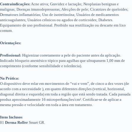
Contraindicações:
Acne ativa; Gravidez e lactação; Neoplasias benignas e
malignas; Doenças imunodepressoras; Afecções de pele; Cicatrizes de queloides;
Dermatoses inflamatórias; Uso de isotretinoína; Usuários de medicamentos
anticoagulantes; Usuários crônicos ou agudos de corticoides; Diabetes.
Equipamento de uso profissional. Proibido sua reutilização ou descarte em lixo
comum.
Orientações:
Profissional:
Higienizar corretamente a pele do paciente antes da aplicação.
Indicado bloqueio anestésico tópico para agulhas que ultrapassem 1,00 mm de
comprimento (conforme sensibilidade e tolerância).
Na Prática:
O dispositivo deve rolar em movimentos de “vai e vem”, de cinco a dez vezes (de
acordo com a necessidade ), em quatro diferentes direções (vertical, horizontal,
diagonal direita e esquerda) em toda a região que está sendo tratada. Cada passada
produz aproximadamente 16 microperfurações/cm². Certificar-se de aplicar a
mesma pressão e velocidade em toda a área em tratamento.
Itens Inclusos
01
Derma Roller
Smart GR.